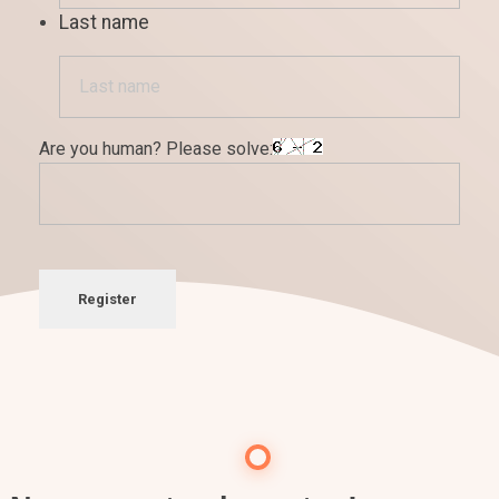
Last name
Are you human? Please solve:
Register