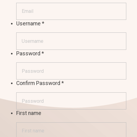
Username
*
Password
*
Confirm Password
*
First name