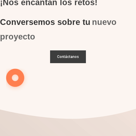
¡Nos encantan los retos!
Conversemos sobre tu
nuevo
proyecto
Contáctanos