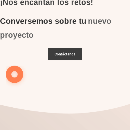
¡Nos encantan los retos!
Conversemos sobre tu
nuevo
proyecto
Contáctanos