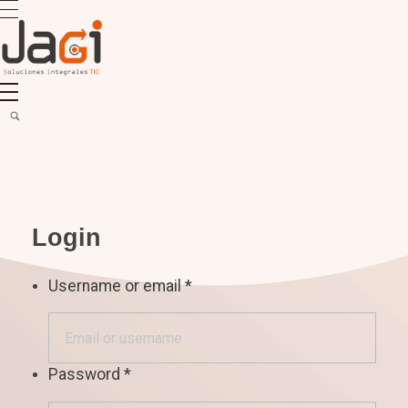
+51 997218531
PROYECTOS_TIC@JAGI.PE
JAGI S.A.C.
Soluciones Integrales TIC
REGÍSTRATE
SI NO TIENES CUENTA
INGRESA
CON TU CUENTA
MI PERFIL
Login
MI RESEÑA DE USUARIO
Username or email
*
Password
*