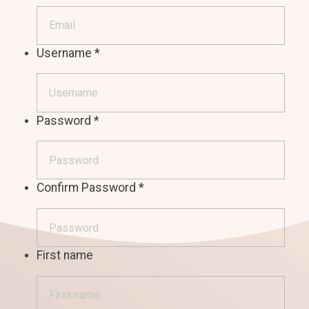
Username
*
Password
*
Confirm Password
*
First name