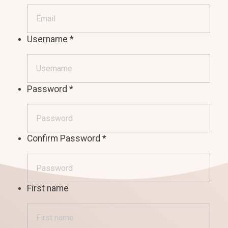
Username
*
Password
*
Confirm Password
*
First name