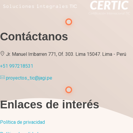
Contáctanos
Jr. Manuel Irribarren 771, Of. 303. Lima 15047. Lima - Perú
+51 997218531
proyectos_tic@jagi.pe
Enlaces de interés
Política de privacidad