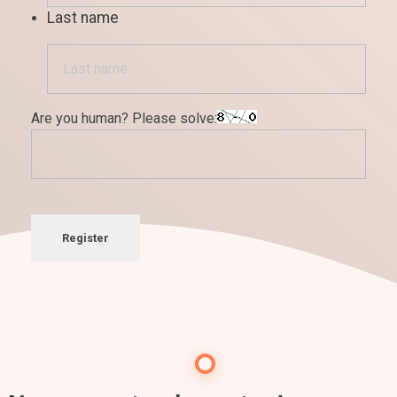
Last name
Are you human? Please solve:
Register