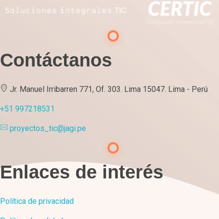
Contáctanos
Jr. Manuel Irribarren 771, Of. 303. Lima 15047. Lima - Perú
+51 997218531
proyectos_tic@jagi.pe
Enlaces de interés
Política de privacidad