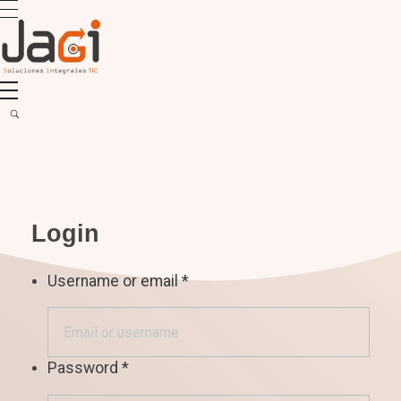
+51 997218531
PROYECTOS_TIC@JAGI.PE
JAGI S.A.C.
Soluciones Integrales TIC
REGÍSTRATE
SI NO TIENES CUENTA
INGRESA
CON TU CUENTA
MI PERFIL
Login
MI RESEÑA DE USUARIO
Username or email
*
Password
*