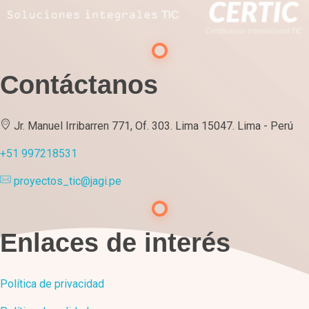
Contáctanos
Jr. Manuel Irribarren 771, Of. 303. Lima 15047. Lima - Perú
+51 997218531
proyectos_tic@jagi.pe
Enlaces de interés
Política de privacidad