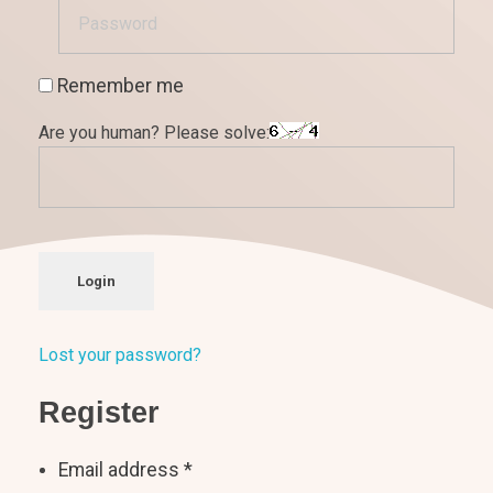
Remember me
Are you human? Please solve:
Login
Lost your password?
Register
Email address
*