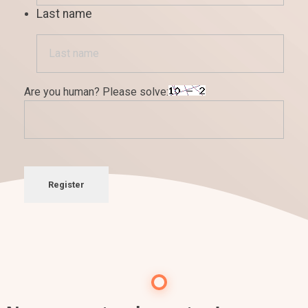
Last name
Are you human? Please solve:
Register