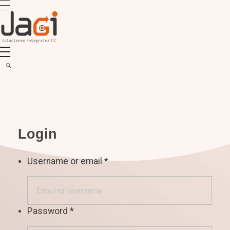
JAGI S.A.C.
Soluciones Integrales TIC
Login
Username or email
*
Password
*