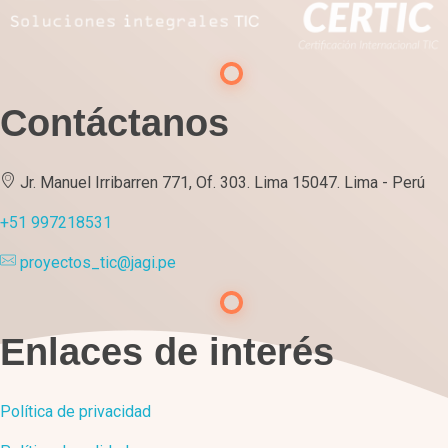
Contáctanos
Jr. Manuel Irribarren 771, Of. 303. Lima 15047. Lima - Perú
+51 997218531
proyectos_tic@jagi.pe
Enlaces de interés
Política de privacidad