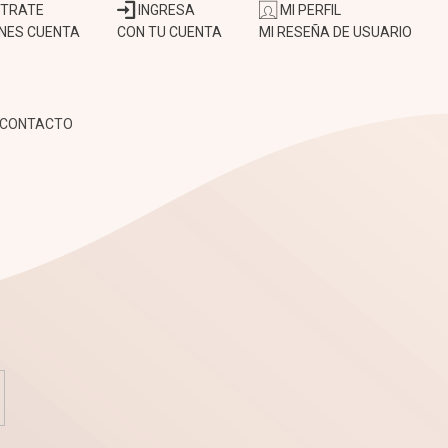
STRATE
INGRESA
MI PERFIL
ENES CUENTA
CON TU CUENTA
MI RESEÑA DE USUARIO
CONTACTO