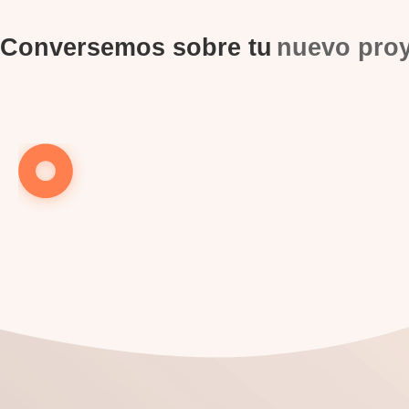
Conversemos sobre tu
nuevo pro