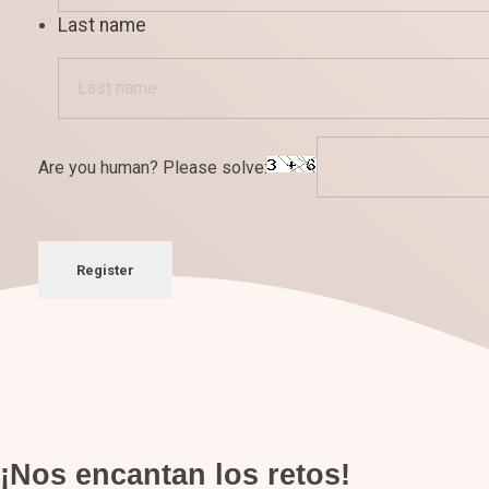
Last name
Are you human? Please solve:
Register
¡Nos encantan los retos!