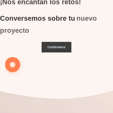
¡Nos encantan los retos!
Conversemos sobre tu
nuevo
proyecto
Contáctanos