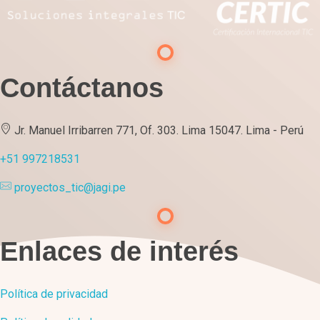
Contáctanos
Jr. Manuel Irribarren 771, Of. 303. Lima 15047. Lima - Perú
+51 997218531
proyectos_tic@jagi.pe
Enlaces de interés
Política de privacidad