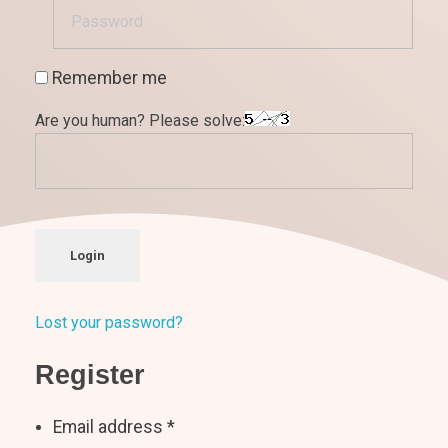
Remember me
Are you human? Please solve:
Login
Lost your password?
Register
Email address
*