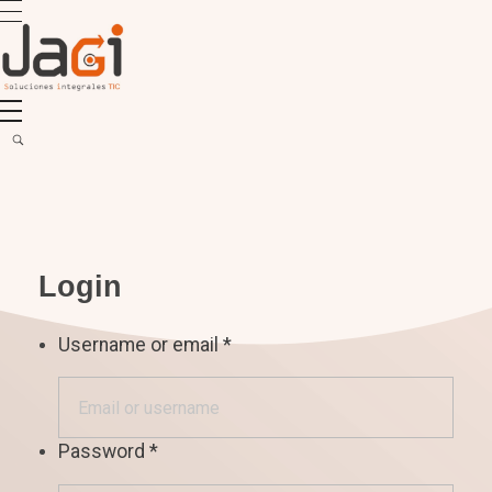
+51 997218531
PROYECTOS_TIC@JAGI.PE
JAGI S.A.C.
Soluciones Integrales TIC
REGÍSTRATE
SI NO TIENES CUENTA
INGRESA
CON TU CUENTA
MI PERFIL
Login
MI RESEÑA DE USUARIO
Username or email
*
Password
*