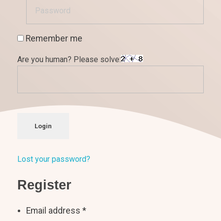
Remember me
Are you human? Please solve:
Login
Lost your password?
Register
Email address
*