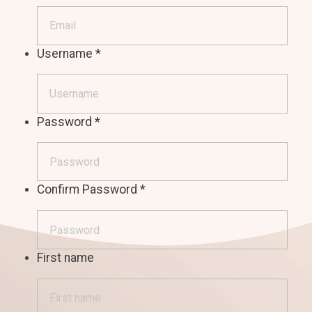
Username
*
Password
*
Confirm Password
*
First name