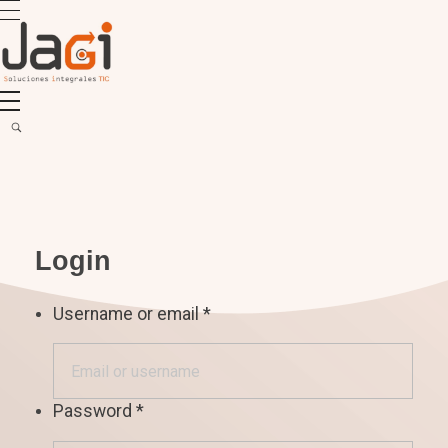
+51 997218531
PROYECTOS_TIC@JAGI.PE
JAGI S.A.C.
Soluciones Integrales TIC
REGÍSTRATE
SI NO TIENES CUENTA
INGRESA
CON TU CUENTA
MI PERFIL
Login
MI RESEÑA DE USUARIO
Username or email
*
Password
*