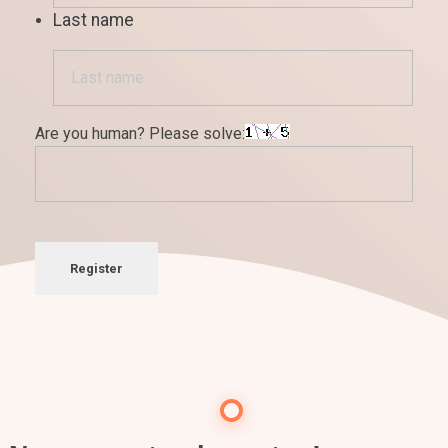
Last name
Are you human? Please solve:
Register