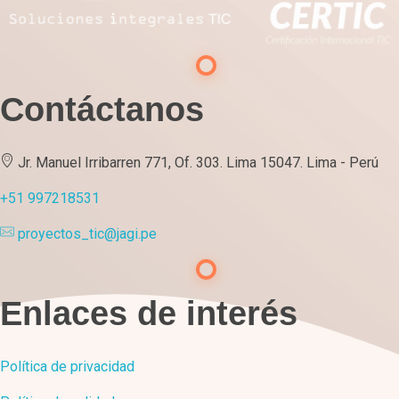
Contáctanos
Jr. Manuel Irribarren 771, Of. 303. Lima 15047. Lima - Perú
+51 997218531
proyectos_tic@jagi.pe
Enlaces de interés
Política de privacidad