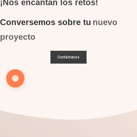
¡Nos encantan los retos!
Conversemos sobre tu
nuevo
proyecto
Contáctanos