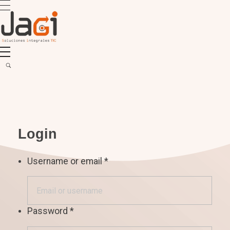
JAGI S.A.C.
Soluciones Integrales TIC
Login
Username or email
*
Password
*