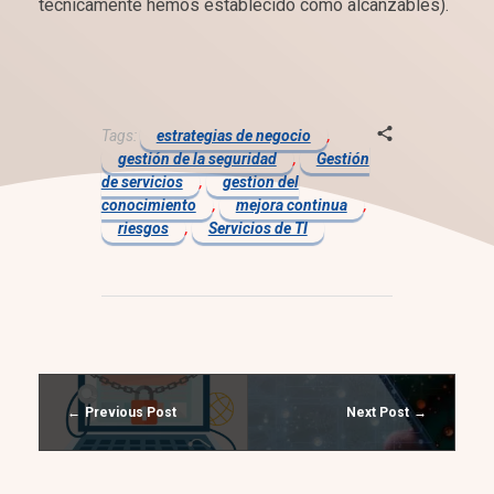
técnicamente hemos establecido como alcanzables).
Tags:
estrategias de negocio
,
gestión de la seguridad
,
Gestión
de servicios
,
gestion del
conocimiento
,
mejora continua
,
riesgos
,
Servicios de TI
Previous Post
Next Post