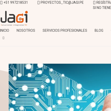
+51 997218531
PROYECTOS_TIC@JAGI.PE
REGÍSTR
SI NO TIE
JAGI S.A.C.
Soluciones Integrales TIC
INICIO
NOSOTROS
SERVICIOS PROFESIONALES
BLOG