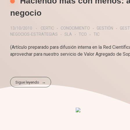
Haciendo más con menos: au
negocio
13/10/2010
CERTIC
CONOCIMIENTO
GESTIÓN
GEST
NEGOCIOS-ESTRATEGIAS
SLA
TCO
TIC
(Artículo preparado para difusión interna en la Red Científ
aprovechar para nuestro servicio de Valor Agregado de Sopo
Sigue leyendo