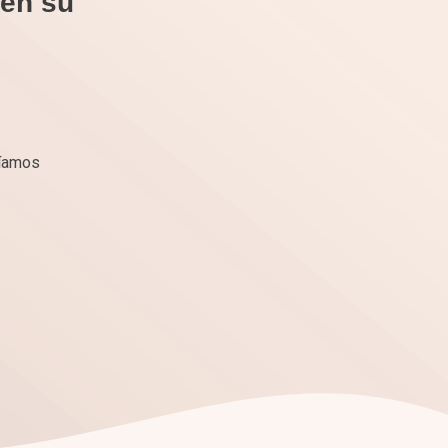
 en su
ríamos