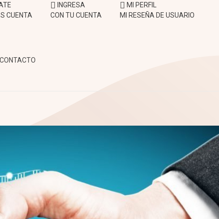
ATE
INGRESA
MI PERFIL
NES CUENTA
CON TU CUENTA
MI RESEÑA DE USUARIO
CONTACTO