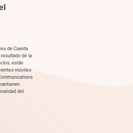
el
tes de Cuenta
 resultado de la
ocios, están
bientes móviles
s Communications
mantienen
onalidad del