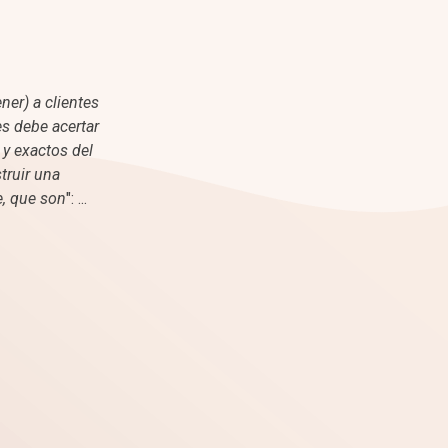
ner) a clientes
s debe acertar
 y exactos del
truir una
e, que son
": ...