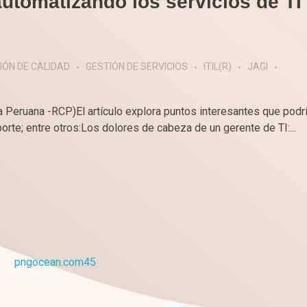
tomatizando los servicios de TI
IÓN DE CALIDAD
GESTIÓN DE SERVICIOS
ITIL(R)
JAGI
ica Peruana -RCP)El artículo explora puntos interesantes que pod
rte; entre otros:Los dolores de cabeza de un gerente de TI:...