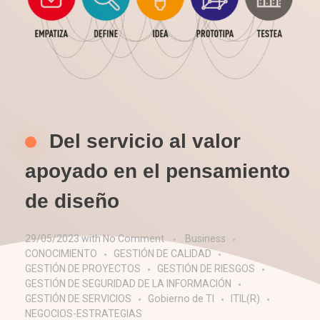
Del servicio al valor
apoyado en el pensamiento
de diseño
29/05/2023
with
No Comment
Business
CONOCIMIENTO
GESTIÓN DE CALIDAD
GESTIÓN DE PROYECTOS
GESTIÓN DE RIESGOS
GESTIÓN DE SEGURIDAD DE LA INFORMACIÓN
GESTIÓN DE SERVICIOS
Gobierno de TI
ITIL(R)
NEGOCIOS-ESTRATEGIAS