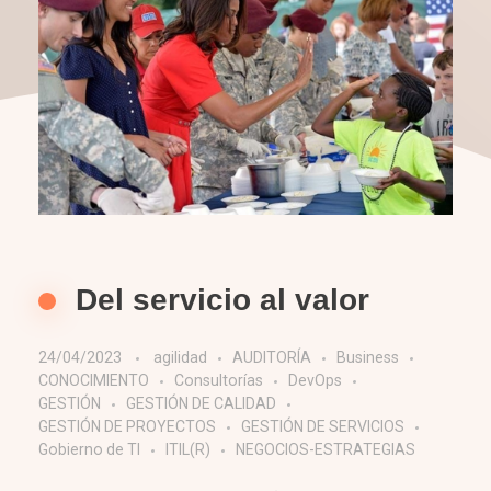
Del servicio al valor
24/04/2023
agilidad
AUDITORÍA
Business
CONOCIMIENTO
Consultorías
DevOps
GESTIÓN
GESTIÓN DE CALIDAD
GESTIÓN DE PROYECTOS
GESTIÓN DE SERVICIOS
Gobierno de TI
ITIL(R)
NEGOCIOS-ESTRATEGIAS