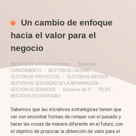
Un cambio de enfoque
hacia el valor para el
negocio
08/06/2023
with
No Comment
Business
CONOCIMIENTO
GESTIÓN DE CALIDAD
GESTIÓN DE PROYECTOS
GESTIÓN DE RIESGOS
GESTIÓN DE SEGURIDAD DE LA INFORMACIÓN
GESTIÓN DE SERVICIOS
Gobierno de TI
ITIL(R)
NEGOCIOS-ESTRATEGIAS
Sabemos que las iniciativas estratégicas tienen que
ver con encontrar formas de romper con el pasado y
hacer las cosas de manera diferente en el futuro, con
el objetivo de propiciar la obtención de valor para el