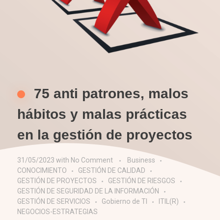
75 anti patrones, malos
hábitos y malas prácticas
en la gestión de proyectos
31/05/2023
with
No Comment
Business
CONOCIMIENTO
GESTIÓN DE CALIDAD
GESTIÓN DE PROYECTOS
GESTIÓN DE RIESGOS
GESTIÓN DE SEGURIDAD DE LA INFORMACIÓN
GESTIÓN DE SERVICIOS
Gobierno de TI
ITIL(R)
NEGOCIOS-ESTRATEGIAS