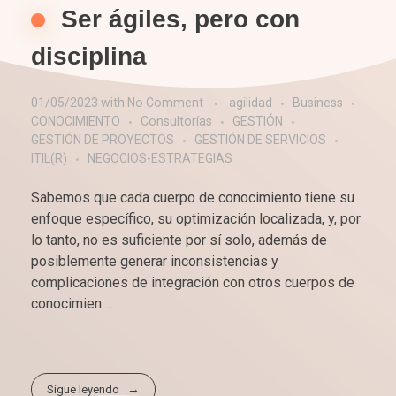
Ser ágiles, pero con
disciplina
01/05/2023
with
No Comment
agilidad
Business
CONOCIMIENTO
Consultorías
GESTIÓN
GESTIÓN DE PROYECTOS
GESTIÓN DE SERVICIOS
ITIL(R)
NEGOCIOS-ESTRATEGIAS
Sabemos que cada cuerpo de conocimiento tiene su
enfoque específico, su optimización localizada, y, por
lo tanto, no es suficiente por sí solo, además de
posiblemente generar inconsistencias y
complicaciones de integración con otros cuerpos de
conocimien ...
Sigue leyendo