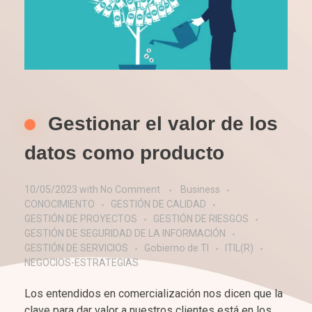
Gestionar el valor de los
datos como producto
10/05/2023
with
No Comment
Business
CONOCIMIENTO
GESTIÓN DE CALIDAD
GESTIÓN DE PROYECTOS
GESTIÓN DE RIESGOS
GESTIÓN DE SEGURIDAD DE LA INFORMACIÓN
GESTIÓN DE SERVICIOS
Gobierno de TI
ITIL(R)
NEGOCIOS-ESTRATEGIAS
Los entendidos en comercialización nos dicen que la
clave para dar valor a nuestros clientes está en los