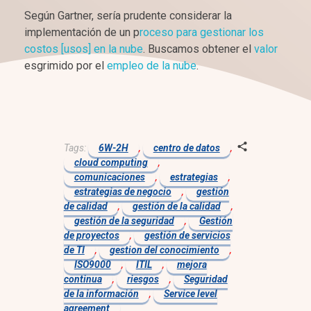
Según Gartner, sería prudente considerar la
implementación de un p
roceso para gestionar los
costos [usos] en la nube
. Buscamos obtener el
valor
esgrimido por el
empleo de la nube
.
Tags:
6W-2H
,
centro de datos
,
cloud computing
,
comunicaciones
,
estrategias
,
estrategias de negocio
,
gestión
de calidad
,
gestión de la calidad
,
gestión de la seguridad
,
Gestión
de proyectos
,
gestión de servicios
de TI
,
gestion del conocimiento
,
ISO9000
,
ITIL
,
mejora
continua
,
riesgos
,
Seguridad
de la información
,
Service level
agreement