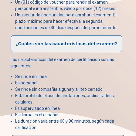
Un (01) código de voucher para rendir el examen,
personal e intransferible, válido por doce (12) meses
Una segunda oportunidad para aprobar el examen. El
plazo máximo para hacer efectiva la segunda
oportunidad es de 30 días después del primer intento.
¿Cuáles son las características del examen?
Las características del examen de certificación son las
siguientes:
Se rinde en línea
Es personal
Se rinde sin compañía alguna y a libro cerrado
Está prohibido el uso de anotaciones, audios, vídeos,
celulares
Es supervisado en línea
El idioma es el español
La duración varía entre 60 y 90 minutos, según cada
calificación