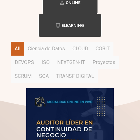
ONLINE
ELEARNING
All
Ciencia de Datos
CLOUD
COBIT
DEVOPS
ISO
NEXTGEN-IT
Proyectos
SCRUM
SOA
TRANSF DIGITAL