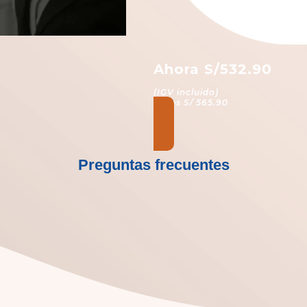
Ahora S/532.90
(IGV incluido)
Antes S/ 565.90
Preguntas frecuentes