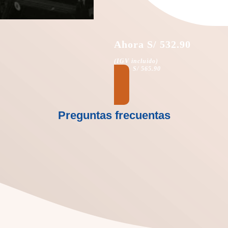
Ahora S/ 532.90
(IGV incluido)
Antes S/ 565.90
Preguntas frecuentas