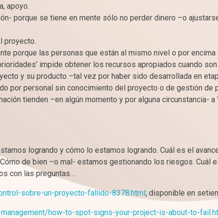
a, apoyo.
ión- porque se tiene en mente sólo no perder dinero –o ajustarse
l proyecto.
ente porque las personas que están al mismo nivel o por encima e
r prioridades’ impide obtener los recursos apropiados cuando son
yecto y su producto –tal vez por haber sido desarrollada en eta
lado por personal sin conocimiento del proyecto o de gestión de 
ación tienden –en algún momento y por alguna circunstancia- a “
tamos logrando y cómo lo estamos logrando. Cuál es el avance
 Cómo de bien –o mal- estamos gestionando los riesgos. Cuál es
mos con las preguntas…
ontrol-sobre-un-proyecto-fallido-8378.html
; disponible en seti
-management/how-to-spot-signs-your-project-is-about-to-fail.h