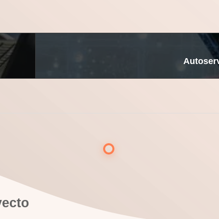
Autoserv
yecto