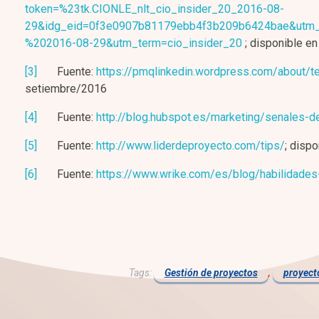
token=%23tk.CIONLE_nlt_cio_insider_20_2016-08-
29&idg_eid=0f3e0907b81179ebb4f3b209b6424bae&utm_
%202016-08-29&utm_term=cio_insider_20
; disponible e
[3]
Fuente:
https://pmqlinkedin.wordpress.com/about/t
setiembre/2016
[4]
Fuente:
http://blog.hubspot.es/marketing/senales-d
[5]
Fuente:
http://www.liderdeproyecto.com/tips/
; disp
[6]
Fuente:
https://www.wrike.com/es/blog/habilidades
Tags:
Gestión de proyectos
,
proyect