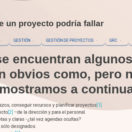
 un proyecto podría fallar
GESTIÓN
GESTIÓN DE PROYECTOS
GRC
se encuentran alguno
an obvios como, pero 
e mostramos a continu
lazos, conseguir recursos y planificar proyectos
[1]
.
ecto
[2]
–de la dirección y para el personal.
tas y claras -¿tal vez agendas ocultas?
 sólo designados.