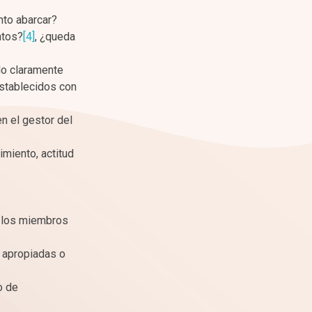
nto abarcar?
ntos?
[4]
, ¿queda
do claramente
establecidos con
n el gestor del
imiento, actitud
e los miembros
s apropiadas o
o de