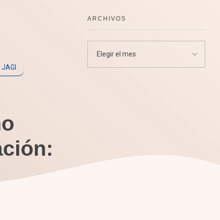
ARCHIVOS
JAGI
s
no
ación: