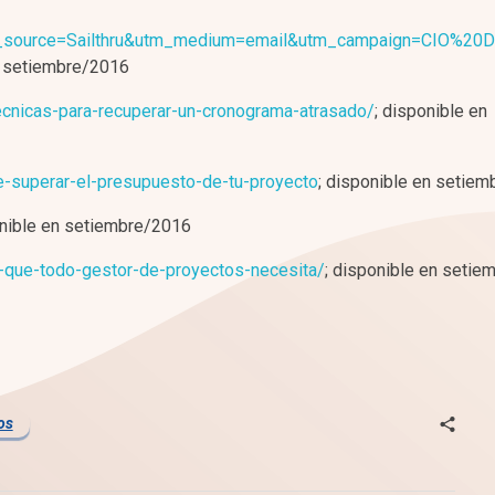
source=Sailthru&utm_medium=email&utm_campaign=CIO%20Da
n setiembre/2016
ecnicas-para-recuperar-un-cronograma-atrasado/
; disponible en
e-superar-el-presupuesto-de-tu-proyecto
; disponible en setie
onible en setiembre/2016
-que-todo-gestor-de-proyectos-necesita/
; disponible en seti
os