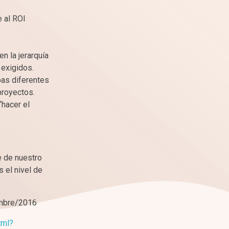
 al ROI
n la jerarquía
 exigidos.
pas diferentes
proyectos.
hacer el
 de nuestro
 el nivel de
embre/2016
tml?