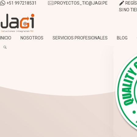
+51 997218531
PROYECTOS_TIC@JAGI.PE
REGÍ
SI NO TI
JAGI S.A.C.
Soluciones Integrales TIC
INICIO
NOSOTROS
SERVICIOS PROFESIONALES
BLOG