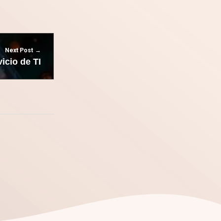
Next Post
icio de TI