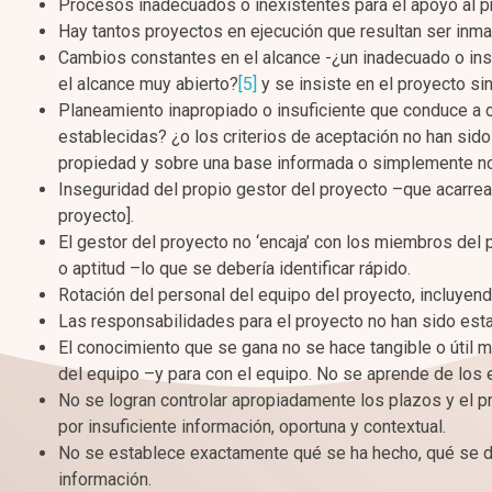
Procesos inadecuados o inexistentes para el apoyo al p
Hay tantos proyectos en ejecución que resultan ser inm
Cambios constantes en el alcance -¿un inadecuado o insu
el alcance muy abierto?
[5]
y se insiste en el proyecto si
Planeamiento inapropiado o insuficiente que conduce a 
establecidas? ¿o los criterios de aceptación no han sid
propiedad y sobre una base informada o simplemente n
Inseguridad del propio gestor del proyecto –que acarrea
proyecto].
El gestor del proyecto no ‘encaja’ con los miembros del 
o aptitud –lo que se debería identificar rápido.
Rotación del personal del equipo del proyecto, incluyend
Las responsabilidades para el proyecto no han sido esta
El conocimiento que se gana no se hace tangible o útil 
del equipo –y para con el equipo. No se aprende de los e
No se logran controlar apropiadamente los plazos y el p
por insuficiente información, oportuna y contextual.
No se establece exactamente qué se ha hecho, qué se de
información.