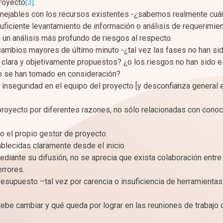
royecto
[3]
.
anejables con los recursos existentes -¿sabemos realmente cuá
ficiente levantamiento de información o análisis de requerimie
n un análisis más profundo de riesgos al respecto.
cambios mayores de último minuto -¿tal vez las fases no han si
o clara y objetivamente propuestos? ¿o los riesgos no han sido 
o se han tomado en consideración?
 inseguridad en el equipo del proyecto [y desconfianza general e
proyecto por diferentes razones, no sólo relacionadas con conoc
o el propio gestor de proyecto.
blecidas claramente desde el inicio.
mediante su difusión, no se aprecia que exista colaboración entr
rrores.
resupuesto –tal vez por carencia o insuficiencia de herramienta
be cambiar y qué queda por lograr en las reuniones de trabajo 