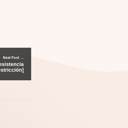
Next Post
esistencia
estricción]