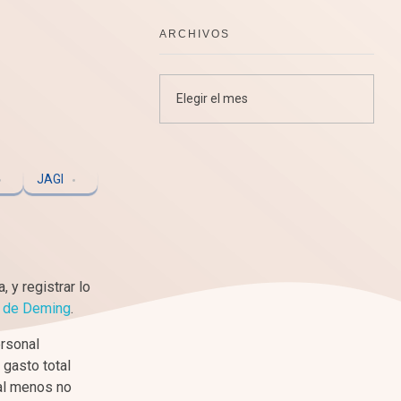
ARCHIVOS
JAGI
 y registrar lo
a de Deming
.
ersonal
 gasto total
–al menos no