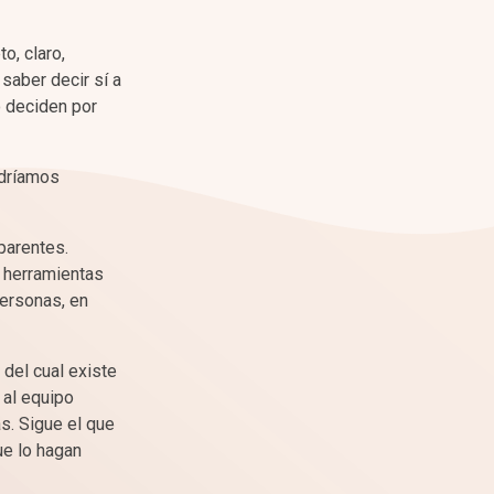
o, claro,
saber decir sí a
o deciden por
odríamos
parentes.
s herramientas
personas, en
 del cual existe
 al equipo
s. Sigue el que
ue lo hagan