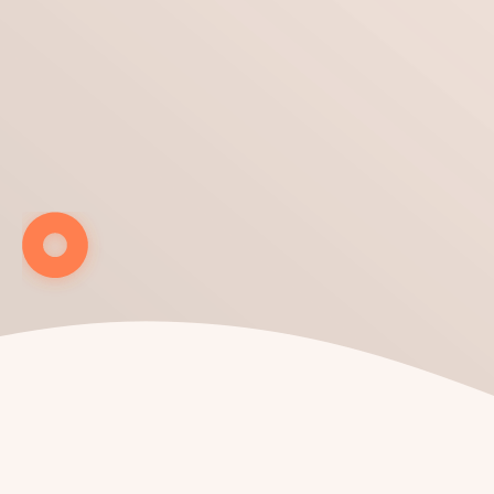
¡Nos encantan los retos!
Conversemos sobre tu
nuevo pro