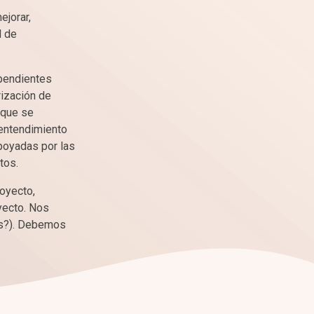
ejorar,
d de
ependientes
rización de
 que se
 entendimiento
apoyadas por las
tos.
oyecto,
yecto. Nos
os?). Debemos