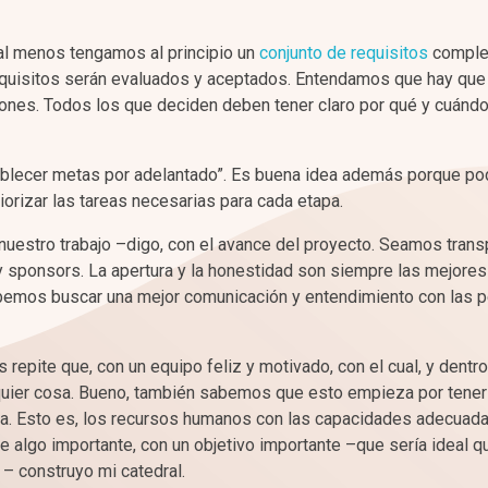
 al menos tengamos al principio un
conjunto de requisitos
complet
equisitos serán evaluados y aceptados. Entendamos que hay que 
ciones. Todos los que deciden deben tener claro por qué y cuánd
tablecer metas por adelantado”. Es buena idea además porque p
orizar las tareas necesarias para cada etapa.
nuestro trabajo –digo, con el avance del proyecto. Seamos trans
y sponsors. La apertura y la honestidad son siempre las mejore
 debemos buscar una mejor comunicación y entendimiento con las 
repite que, con un equipo feliz y motivado, con el cual, y dentro
lquier cosa. Bueno, también sabemos que esto empieza por tener
area. Esto es, los recursos humanos con las capacidades adecuada
 algo importante, con un objetivo importante –que sería ideal q
 – construyo mi catedral.