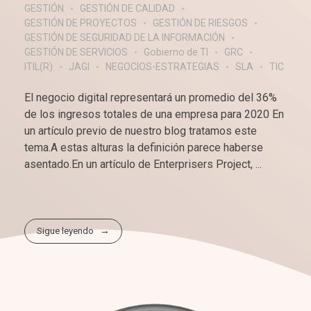
GESTIÓN
GESTIÓN DE CALIDAD
GESTIÓN DE PROYECTOS
GESTIÓN DE RIESGOS
GESTIÓN DE SEGURIDAD DE LA INFORMACIÓN
GESTIÓN DE SERVICIOS
Gobierno de TI
GRC
ITIL(R)
JAGI
NEGOCIOS-ESTRATEGIAS
SLA
TIC
El negocio digital representará un promedio del 36%
de los ingresos totales de una empresa para 2020 En
un artículo previo de nuestro blog tratamos este
tema.A estas alturas la definición parece haberse
asentado.En un artículo de Enterprisers Project, ...
Sigue leyendo