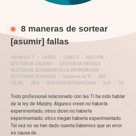
8 maneras de sortear
[asumir] fallas
10/08/2017
CERTIC
COBIT 5
GESTIÓN
GESTIÓN DE CALIDAD
GESTIÓN DE RIESGOS
GESTIÓN DE SEGURIDAD DE LA INFORMACIÓN
GESTIÓN DE SERVICIOS
Gobierno de TI
GRC
ITIL(R)
JAGI
NEGOCIOS-ESTRATEGIAS
SLA
TIC
Todo profesional relacionado con las TI ha oído hablar
de la ley de Murphy. Algunos creen no haberla
experimentado; otros dicen no haberla
experimentado; otros niegan haberla experimentado.
Tal vez no se han dado cuenta.Sabemos que un error
es causa de ...