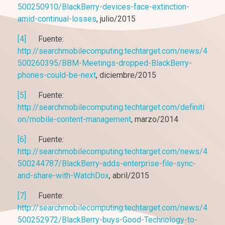
500250910/BlackBerry-devices-face-extinction-
amid-continual-losses
, julio/2015
[4]
Fuente:
http://searchmobilecomputing.techtarget.com/news/4
500260395/BBM-Meetings-dropped-BlackBerry-
phones-could-be-next
, diciembre/2015
[5]
Fuente:
http://searchmobilecomputing.techtarget.com/definiti
on/mobile-content-management
, marzo/2014
[6]
Fuente:
http://searchmobilecomputing.techtarget.com/news/4
500244787/BlackBerry-adds-enterprise-file-sync-
and-share-with-WatchDox
, abril/2015
[7]
Fuente:
http://searchmobilecomputing.techtarget.com/news/4
500252972/BlackBerry-buys-Good-Technology-to-