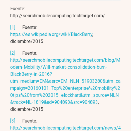
Fuente:
http://searchmobilecomputing.techtarget.com/
[1]
Fuente:
https://es.wikipedia.org/wiki/BlackBerry
,
diciembre/2015
[2]
Fuente:
http://searchmobilecomputing.techtarget.com/blog/M
odern-Mobility/Will-market-consolidation-burn-
BlackBerry-in-2016?
utm_medium=EM&asrc=EM_NLN_51903280&utm_ca
mpaign=20160101_Top%20enterprise%20mobility%2
0tips%20from%202015_elockhart&utm_source=NLN
&track=NL-1819&ad=904893&src=904893
,
diciembre/2015
[3]
Fuente:
http://searchmobilecomputing.techtarget.com/news/4