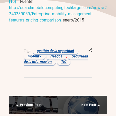
[16]
Fuente:
http://searchmobilecomputing.techtarget.com/news/2
240239059/Enterprise-mobility-management-
features-pricing-comparison
, enero/2015
Tags:
gestión de la seguridad
,
mobility
,
riesgos
,
Seguridad
de la información
,
TIC
Previous Post
Next Post