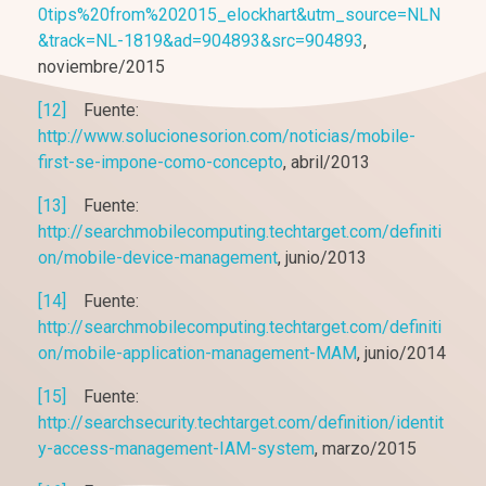
0tips%20from%202015_elockhart&utm_source=NLN
&track=NL-1819&ad=904893&src=904893
,
noviembre/2015
[12]
Fuente:
http://www.solucionesorion.com/noticias/mobile-
first-se-impone-como-concepto
, abril/2013
[13]
Fuente:
http://searchmobilecomputing.techtarget.com/definiti
on/mobile-device-management
, junio/2013
[14]
Fuente:
http://searchmobilecomputing.techtarget.com/definiti
on/mobile-application-management-MAM
, junio/2014
[15]
Fuente:
http://searchsecurity.techtarget.com/definition/identit
y-access-management-IAM-system
, marzo/2015