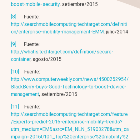
boost-mobile-security
, setiembre/2015
[8]
Fuente:
http://searchmobilecomputing.techtarget.com/definiti
on/enterprise-mobility-management-EMM
, julio/2014
[9]
Fuente:
http://whatis.techtarget.com/definition/secure-
container
, agosto/2015
[10]
Fuente:
http://www.computerweekly.com/news/4500252954/
BlackBerry-buys-Good-Technology-to-boost-device-
management
, setiembre/2015
[11]
Fuente:
http://searchmobilecomputing.techtarget.com/feature
/Experts-predict-2016-enterprise-mobility-trends?
utm_medium=EM&asrc=EM_NLN_51903278&utm_ca
mpaign=20160101_Top%20enterprise%20mobility%2