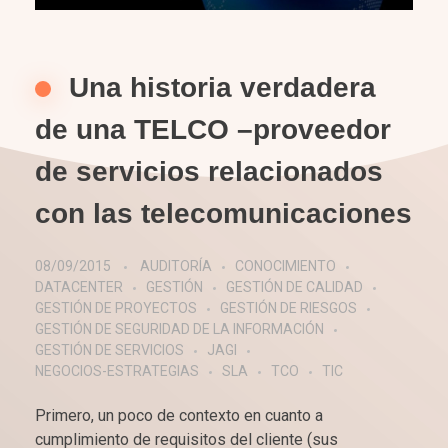
Una historia verdadera
de una TELCO –proveedor
de servicios relacionados
con las telecomunicaciones
08/09/2015
AUDITORÍA
CONOCIMIENTO
DATACENTER
GESTIÓN
GESTIÓN DE CALIDAD
GESTIÓN DE PROYECTOS
GESTIÓN DE RIESGOS
GESTIÓN DE SEGURIDAD DE LA INFORMACIÓN
GESTIÓN DE SERVICIOS
JAGI
NEGOCIOS-ESTRATEGIAS
SLA
TCO
TIC
Primero, un poco de contexto en cuanto a
cumplimiento de requisitos del cliente (sus