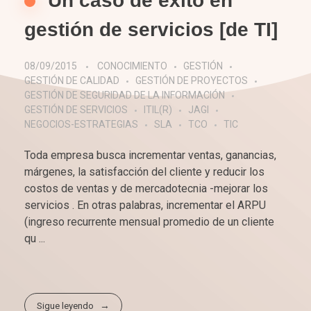
Un caso de éxito en
gestión de servicios [de TI]
08/09/2015
CONOCIMIENTO
GESTIÓN
GESTIÓN DE CALIDAD
GESTIÓN DE PROYECTOS
GESTIÓN DE SEGURIDAD DE LA INFORMACIÓN
GESTIÓN DE SERVICIOS
ITIL(R)
JAGI
NEGOCIOS-ESTRATEGIAS
SLA
TCO
TIC
Toda empresa busca incrementar ventas, ganancias,
márgenes, la satisfacción del cliente y reducir los
costos de ventas y de mercadotecnia -mejorar los
servicios . En otras palabras, incrementar el ARPU
(ingreso recurrente mensual promedio de un cliente
qu ...
Sigue leyendo