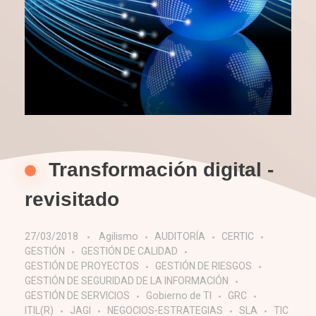
Transformación digital -
revisitado
27/03/2018
Agilismo
AUDITORÍA
CERTIC
GESTIÓN
GESTIÓN DE CALIDAD
GESTIÓN DE PROYECTOS
GESTIÓN DE RIESGOS
GESTIÓN DE SEGURIDAD DE LA INFORMACIÓN
GESTIÓN DE SERVICIOS
Gobierno de TI
GRC
ITIL(R)
JAGI
NEGOCIOS-ESTRATEGIAS
SLA
TIC