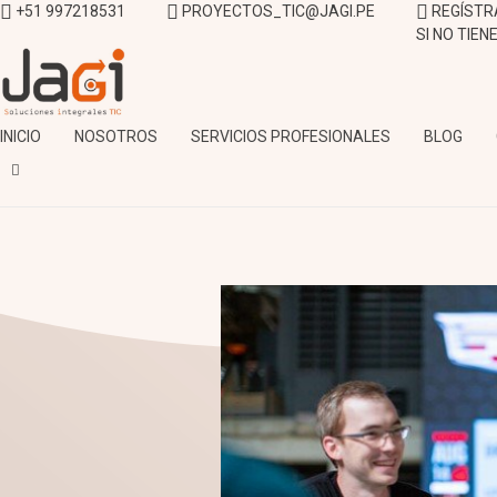
+51 997218531
PROYECTOS_TIC@JAGI.PE
REGÍSTR
SI NO TIE
JAGI S.A.C.
Soluciones Integrales TIC
INICIO
NOSOTROS
SERVICIOS PROFESIONALES
BLOG