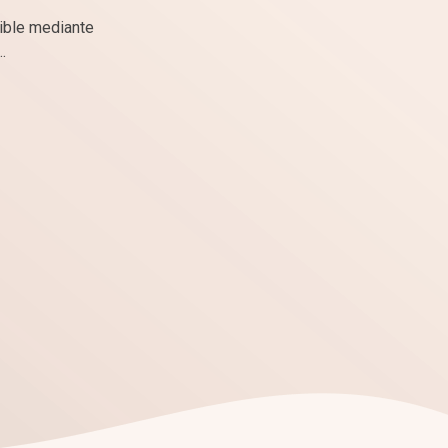
dible mediante
.