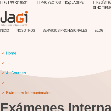
+51 997218531
PROYECTOS_TIC@JAGI.PE
REGÍSTR
SI NO TIE
JAGI S.A.C.
Soluciones Integrales TIC
INICIO
NOSOTROS
SERVICIOS PROFESIONALES
BLOG
Home
All Courses
Exámenes Internacionales
Exámenes Interna