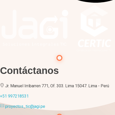
Contáctanos
Jr. Manuel Irribarren 771, Of. 303. Lima 15047. Lima - Perú
+51 997218531
proyectos_tic@jagi.pe